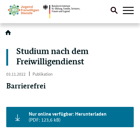
Suche
Naviga
öffnen
Direktlink:
Studium nach dem
Freiwilligendienst
03.
03.11.2022
Publikation
11.
2022
Barrierefrei
Nur online verfügbar: Herunterladen
(PDF: 123,6 kB)